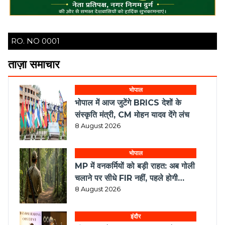
RO. NO 0001
ताज़ा समाचार
भोपाल
भोपाल में आज जुटेंगे BRICS देशों के
संस्कृति मंत्री, CM मोहन यादव देंगे लंच
8 August 2026
भोपाल
MP में वनकर्मियों को बड़ी राहत: अब गोली
चलाने पर सीधे FIR नहीं, पहले होगी
मजिस्ट्रियल जांच
8 August 2026
इंदौर
सीएम डॉ. मोहन का सुशासन पर जोर, कहा-
न्याय सुनिश्चित करने के लिए प्रतिबद्ध है