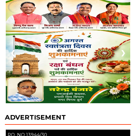
❮
❯
ADVERTISEMENT
RO. NO 13944/30