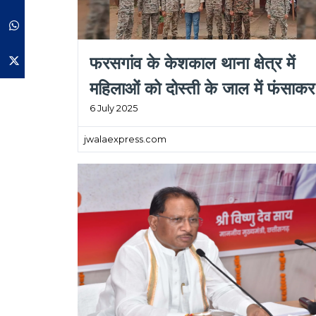
Whatsapp
फरसगांव के केशकाल थाना क्षेत्र में
Twitter
महिलाओं को दोस्ती के जाल में फंसाकर
6 July 2025
अश्लील वीडियो बनाकर ब्लैकमेल और
दुष्कर्म करने वाले आरोपी को पुलिस ने
jwalaexpress.com
गिरफ्तार किया।