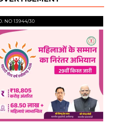
❮
❯
O. NO 13944/30