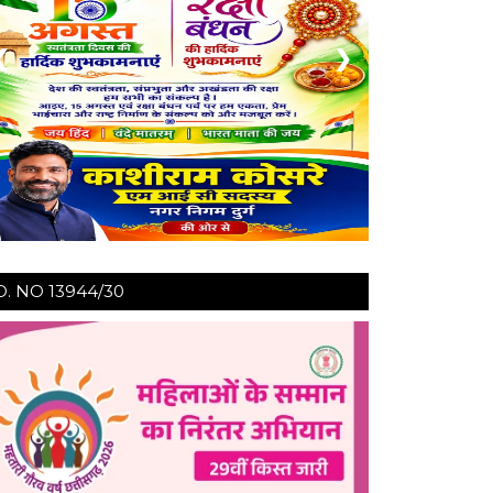
❮
❯
O. NO 13944/30