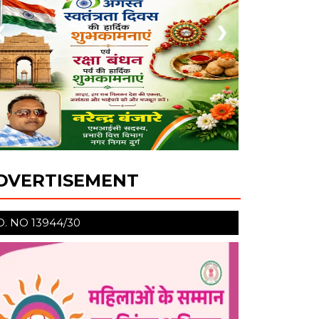
❮
❯
DVERTISEMENT
O. NO 13944/30