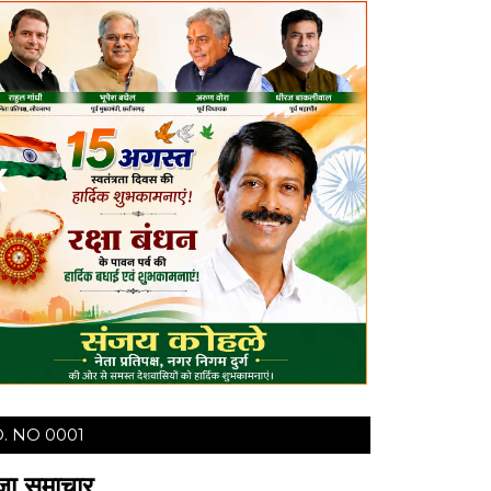
❮
❯
. NO 0001
ज़ा समाचार