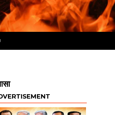
व
लासा
DVERTISEMENT