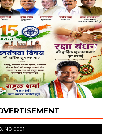
❮
❯
DVERTISEMENT