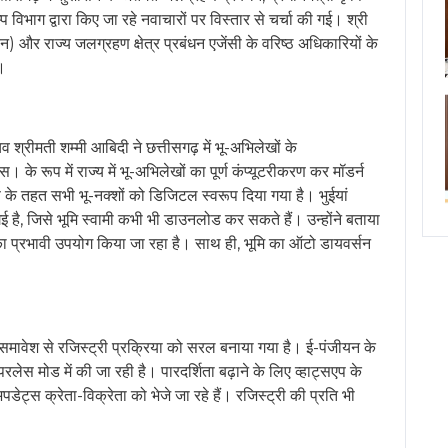
ईमेल *