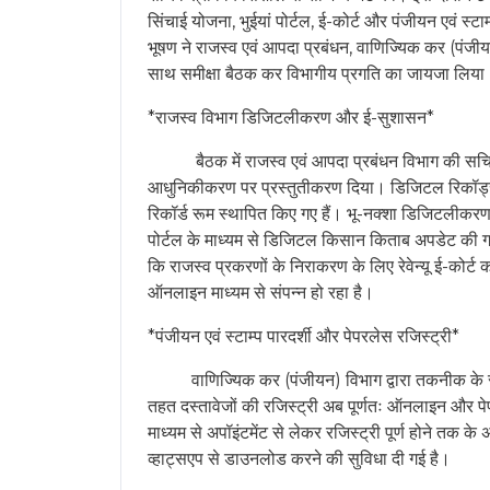
नाम *
वेबसाइट URL *
संदेश *