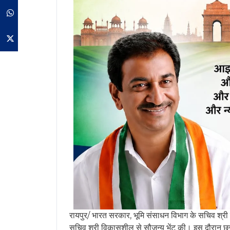
*प्रधानमंत्री कृषि सिंचाई योजना, जलग्रहण क्षेत्र विका
Whatsapp
छत्तीसगढ़ राज्य जलग्रहण क्षेत्र प्रबंधन एजेंसी
Twitter
प्रगति साझा की। वर्ष 2021-22 में स्वीकृत 45 परियोज
2.50 लाख हेक्टेयर क्षेत्र के उपचार हेतु कुल 613.66 
है)। भारत सरकार द्वारा हाल ही में (28 अप्रैल 2026) 
अवधि 30 सितंबर 2026 तक बढ़ा दी गई है।
बैठक में वाणिज्यिक कर (पंजीयन) विभाग के सचिव श्र
श्री नितिन खाडे, संचालक भूमि संसाधन भारत सरकार श्र
पंजीयन एवं स्टाम्प, छत्तीसगढ़ राज्य जलग्रहण क्षेत्र प्रब
व्हॉट्सऐ
एक टिप्पणी छोड़ें