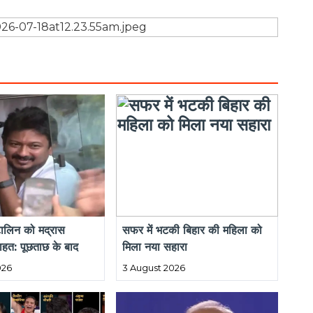
बैंक का नाम
: IDBI BANK
खाता नं.
: 525104000006026
IFS CODE
: IBKL0000525
जनसंपर्क
Address
: Dani building, Polsaipara,
station road, Durg, C.G. - 490001
licy
ndition
ved