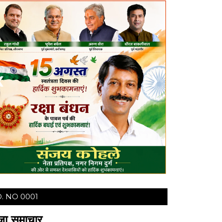
❮
❯
. NO 0001
ज़ा समाचार