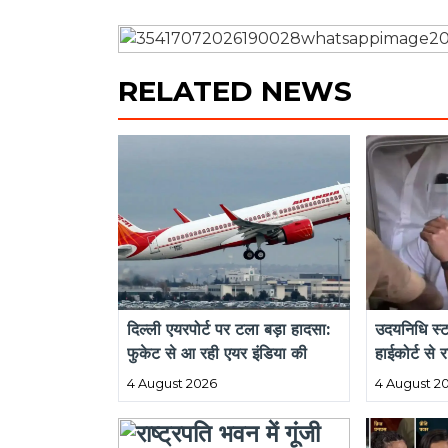
मध्य प्रदेश
देश विदेश
स्वामी / संपादक : ज्वाला प्रसाद अग्रवाल
अपराध
छत्तीसगढ़ 
सिंधी कॉलोनी, सिंधी गुरुद्वारा के पीछे, दुर्ग,
छत्तीसगढ़, पिनकोड - 491001
जरा हट के
मो.- 9993590905
अन्य लिंक
Privacy Po
Term & Co
Copyright 2025-26 JwalaExpress - All Rights Reser