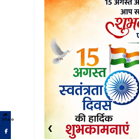
सचिव श्री विकासशील से सौजन्य भेंट की। इस दौरान छत्त
सिंचाई योजना, भुईयां पोर्टल, ई-कोर्ट और पंजीयन एवं स्टाम
भूषण ने राजस्व एवं आपदा प्रबंधन, वाणिज्यिक कर (पंजीयन
साथ समीक्षा बैठक कर विभागीय प्रगति का जायजा लिया
*राजस्व विभाग डिजिटलीकरण और ई-सुशासन*
बैठक में राजस्व एवं आपदा प्रबंधन विभाग की सचिव श्
आधुनिकीकरण पर प्रस्तुतीकरण दिया। डिजिटल रिकॉड्स। के 
रिकॉर्ड रूम स्थापित किए गए हैं। भू-नक्शा डिजिटलीकरण
पोर्टल के माध्यम से डिजिटल किसान किताब अपडेट की गई 
कि राजस्व प्रकरणों के निराकरण के लिए रेवेन्यू ई-कोर्
ऑनलाइन माध्यम से संपन्न हो रहा है।
*पंजीयन एवं स्टाम्प पारदर्शी और पेपरलेस रजिस्ट्री*
वाणिज्यिक कर (पंजीयन) विभाग द्वारा तकनीक के समाव
तहत दस्तावेजों की रजिस्ट्री अब पूर्णतः ऑनलाइन और पेपर
Share
माध्यम से अपॉइंटमेंट से लेकर रजिस्ट्री पूर्ण होने तक के 
Facebook
व्हाट्सएप से डाउनलोड करने की सुविधा दी गई है।