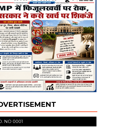
❮
❯
DVERTISEMENT
O. NO 13944/30