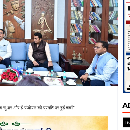
A
 सुधार और ई-पंजीयन की प्रगति पर हुई चर्चा*
❯
R
रेन्द्र भूषण ने आज मंत्रालय (महानदी भवन) में छत्तीसगढ़ के मुख्य