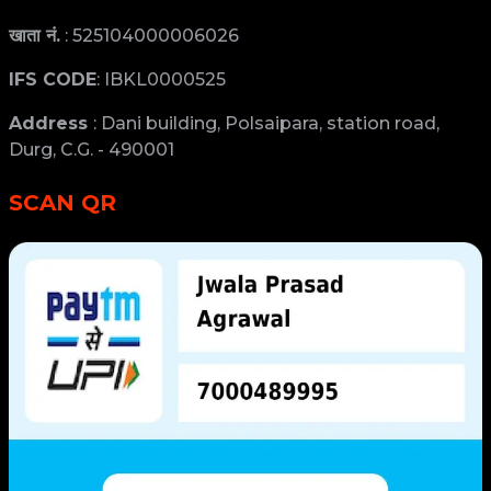
खाता नं.
: 525104000006026
IFS CODE
: IBKL0000525
Address
: Dani building, Polsaipara, station road,
Durg, C.G. - 490001
SCAN QR