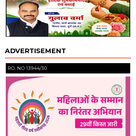
ADVERTISEMENT
RO. NO 13944/30
❮
❯