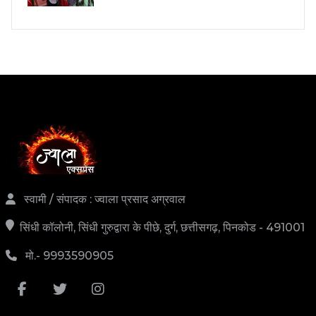
स्वामी / संपादक : ज्वाला प्रसाद अग्रवाल
सिंधी कॉलोनी, सिंधी गुरुद्वारा के पीछे, दुर्ग, छत्तीसगढ़, पिनकोड - 491001
मो.- 9993590905