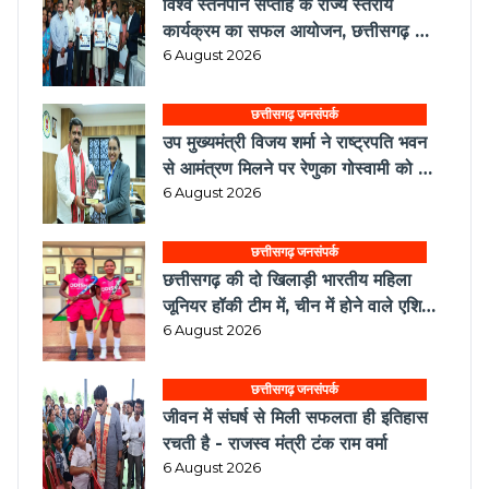
विश्व स्तनपान सप्ताह के राज्य स्तरीय
कार्यक्रम का सफल आयोजन, छत्तीसगढ़ के
प्रथम "मातृ दूध कोष (MOTHER MILK
6 August 2026
BANK)" की घोषणा
छत्तीसगढ़ जनसंपर्क
उप मुख्यमंत्री विजय शर्मा ने राष्ट्रपति भवन
से आमंत्रण मिलने पर रेणुका गोस्वामी को दी
बधाई.
6 August 2026
छत्तीसगढ़ जनसंपर्क
छत्तीसगढ़ की दो खिलाड़ी भारतीय महिला
जूनियर हॉकी टीम में, चीन में होने वाले एशिया
कप में दिखाएंगी दम
6 August 2026
छत्तीसगढ़ जनसंपर्क
जीवन में संघर्ष से मिली सफलता ही इतिहास
रचती है - राजस्व मंत्री टंक राम वर्मा
6 August 2026