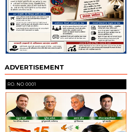
❮
❯
ADVERTISEMENT
RO. NO 13944/30