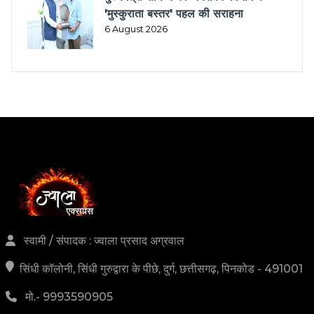
'मुस्कुराता बस्तर' पहल की सराहना
6 August 2026
स्वामी / संपादक : ज्वाला प्रसाद अग्रवाल
सिंधी कॉलोनी, सिंधी गुरुद्वारा के पीछे, दुर्ग, छत्तीसगढ़, पिनकोड - 491001
मो.- 9993590905