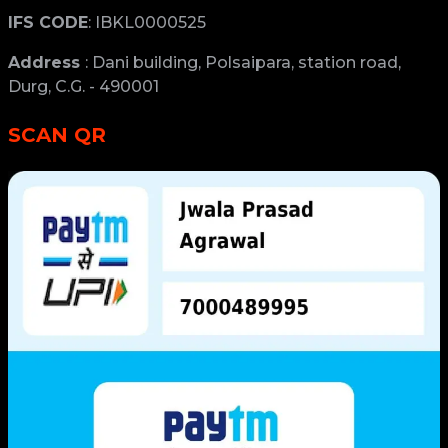
IFS CODE
: IBKL0000525
Address
: Dani building, Polsaipara, station road,
Durg, C.G. - 490001
SCAN QR