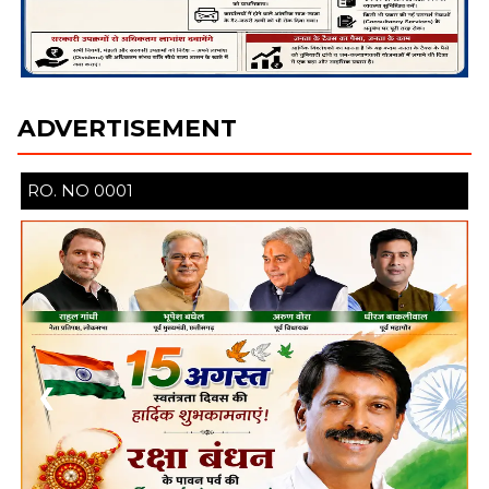
ADVERTISEMENT
RO. NO 13944/30
❮
❯