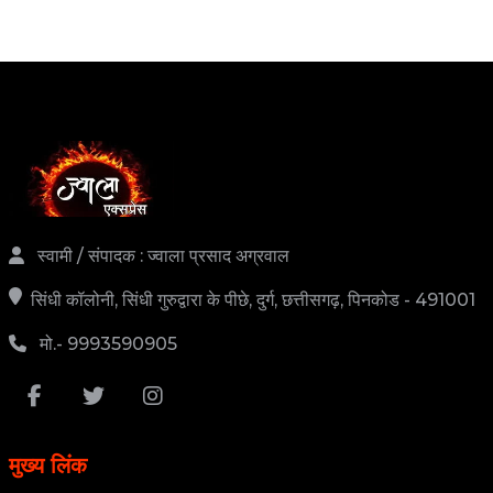
स्वामी / संपादक : ज्वाला प्रसाद अग्रवाल
सिंधी कॉलोनी, सिंधी गुरुद्वारा के पीछे, दुर्ग, छत्तीसगढ़, पिनकोड - 491001
मो.- 9993590905
मुख्य लिंक